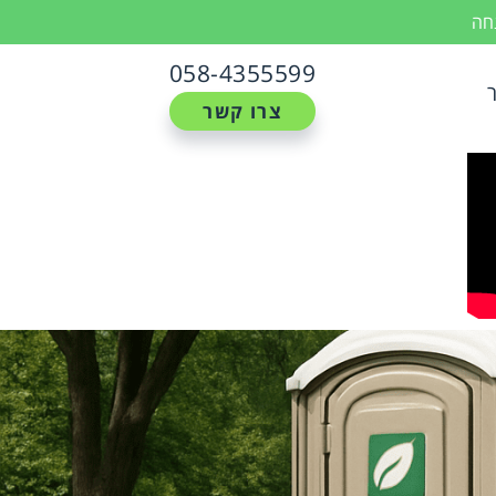
נחה
058-4355599
צרו קשר