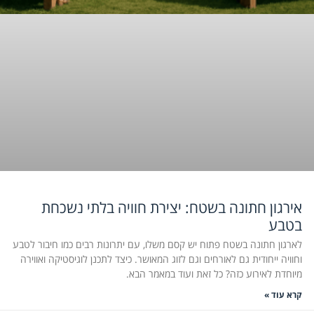
אירגון חתונה בשטח: יצירת חוויה בלתי נשכחת
בטבע
לארגון חתונה בשטח פתוח יש קסם משלו, עם יתרונות רבים כמו חיבור לטבע
וחוויה ייחודית גם לאורחים וגם לזוג המאושר. כיצד לתכנן לוגיסטיקה ואווירה
מיוחדת לאירוע כזה? כל זאת ועוד במאמר הבא.
קרא עוד »