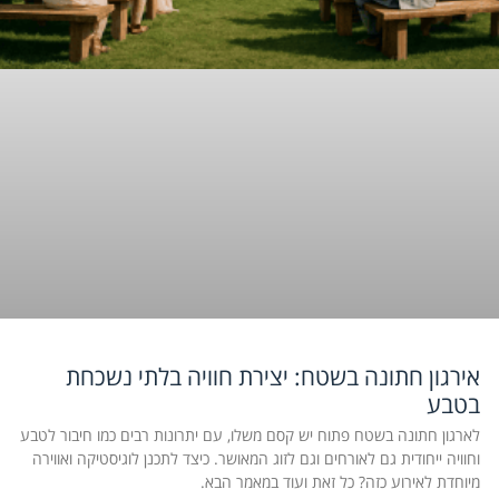
אירגון חתונה בשטח: יצירת חוויה בלתי נשכחת
בטבע
לארגון חתונה בשטח פתוח יש קסם משלו, עם יתרונות רבים כמו חיבור לטבע
וחוויה ייחודית גם לאורחים וגם לזוג המאושר. כיצד לתכנן לוגיסטיקה ואווירה
מיוחדת לאירוע כזה? כל זאת ועוד במאמר הבא.