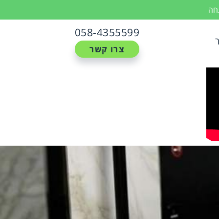
נחה
058-4355599
צרו קשר