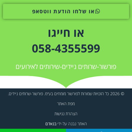
או שלחו הודעת ווטסאפ
או חייגו
058-4355599
פורשור-שרותים ניידים-שירותים לאירועים
© 2026 כל הזכויות שמורות לפורשור מומחים בע״מ. פורשור-שרותים ניידים.
מפת האתר
הצהרת נגישות
האתר נבנה על-ידי
בנאדם