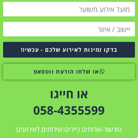
בדקו זמינות לאירוע שלכם - עכשיו!
או שלחו הודעת ווטסאפ
או חייגו
058-4355599
פורשור-שרותים ניידים-שירותים לאירועים