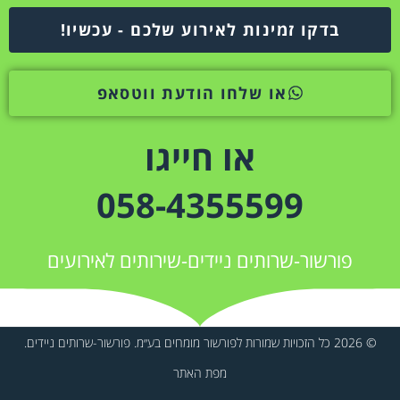
בדקו זמינות לאירוע שלכם - עכשיו!
או שלחו הודעת ווטסאפ
או חייגו
058-4355599
פורשור-שרותים ניידים-שירותים לאירועים
© 2026 כל הזכויות שמורות לפורשור מומחים בע״מ. פורשור-שרותים ניידים.
מפת האתר