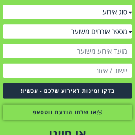
בדקו זמינות לאירוע שלכם - עכשיו!
או שלחו הודעת ווטסאפ
או חייגו