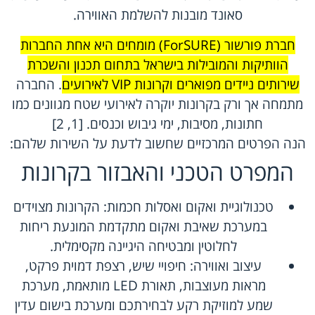
סאונד מובנות להשלמת האווירה.
חברת פורשור (ForSURE) מומחים היא אחת החברות
הוותיקות והמובילות בישראל בתחום תכנון והשכרת
שירותים ניידים מפוארים וקרונות VIP לאירועים
. החברה
מתמחה אך ורק בקרונות יוקרה לאירועי שטח מגוונים כמו
חתונות, מסיבות, ימי גיבוש וכנסים. [1, 2]
הנה הפרטים המרכזיים שחשוב לדעת על השירות שלהם:
המפרט הטכני והאבזור בקרונות
טכנולוגיית ואקום ואסלות חכמות: הקרונות מצוידים
במערכת שאיבת ואקום מתקדמת המונעת ריחות
לחלוטין ומבטיחה היגיינה מקסימלית.
עיצוב ואווירה: חיפויי שיש, רצפת דמוית פרקט,
מראות מעוצבות, תאורת LED מותאמת, מערכת
שמע למוזיקת רקע לבחירתכם ומערכת בישום עדין