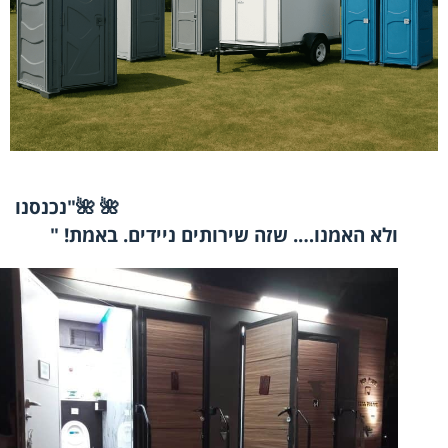
🌺
🌺
"נכנסנו
ולא האמנו…. שזה שירותים ניידים. באמת!
"