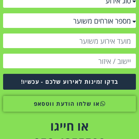
בדקו זמינות לאירוע שלכם - עכשיו!
או שלחו הודעת ווטסאפ
או חייגו