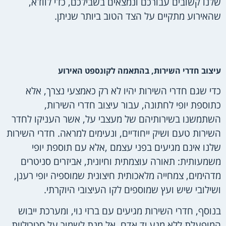
שלנו קשובים עבורכם ונמצאים בשבילכם, כדי לוודא,
שהאירוע מתקיים על הצד הטוב ביותר שניתן.
עיצוב חדרי השירות, בהתאמה לקונספט האירוע
כדי שגם חדרי השירות יהיו לא רק כאמצעי נצרך, אלא
כתוספת יופי לחתונה, עבור עיצוב חדרי השירות,
השתמשנו בשירותיהם של מעצבי על, אשר העניקו לחדר
השירות טעם ושיק ייחודיים, ונעימים למראה. חדרי השירות
שלנו אינם מגיעים בפני עצמם ,אלא עם תוספת יופי
משמעותית: תאורה עוצמתית וחיונית, אביזרים סניטרים
מדהימים, צמחייה מלאכותית חיצונית שמוספיה יופי רענן,
ושילובי שיש ועץ שמוספים לקו העיצובי היוקרתי.
בנוסף, חדרי השירות מגיעים עם ברזי נוי, ומערכת ייבוש
המופעלת ללא מגע יד אדם, אל מנת לשמור על סטריליות