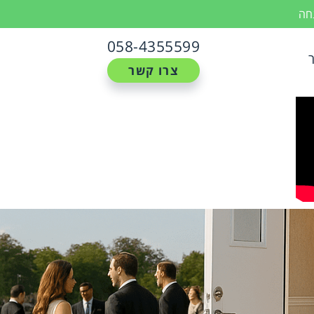
נחה
058-4355599
צרו קשר