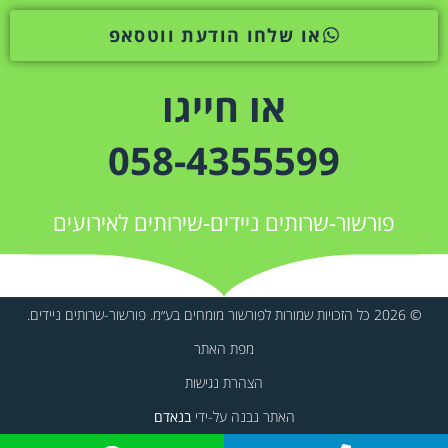
או שלחו הודעת ווטסאפ
או חייגו
058-4355599
פורשור-שרותים ניידים-שירותים לאירועים
© 2026 כל הזכויות שמורות לפורשור מומחים בע״מ. פורשור-שרותים ניידים.
מפת האתר
הצהרת נגישות
האתר נבנה על-ידי
בנאדם