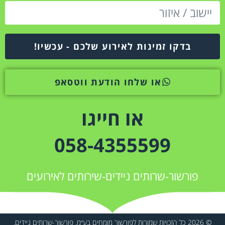
בדקו זמינות לאירוע שלכם - עכשיו!
או שלחו הודעת ווטסאפ
או חייגו
058-4355599
פורשור-שרותים ניידים-שירותים לאירועים
© 2026 כל הזכויות שמורות לפורשור מומחים בע״מ. פורשור-שרותים ניידים.