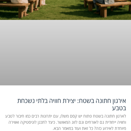
אירגון חתונה בשטח: יצירת חוויה בלתי נשכחת
בטבע
לארגון חתונה בשטח פתוח יש קסם משלו, עם יתרונות רבים כמו חיבור לטבע
וחוויה ייחודית גם לאורחים וגם לזוג המאושר. כיצד לתכנן לוגיסטיקה ואווירה
מיוחדת לאירוע כזה? כל זאת ועוד במאמר הבא.