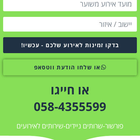
בדקו זמינות לאירוע שלכם - עכשיו!
או שלחו הודעת ווטסאפ
או חייגו
058-4355599
פורשור-שרותים ניידים-שירותים לאירועים