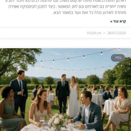
לארגון חתונה בשטח פתוח יש קסם משלו, עם יתרונות רבים כמו חיבור לטבע
וחוויה ייחודית גם לאורחים וגם לזוג המאושר. כיצד לתכנן לוגיסטיקה ואווירה
מיוחדת לאירוע כזה? כל זאת ועוד במאמר הבא.
קרא עוד »
28/07/2026
אין תגובות
כללי