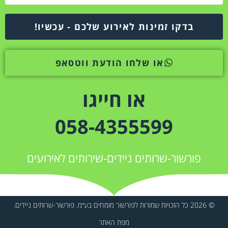
בדקו זמינות לאירוע שלכם - עכשיו!
או שלחו הודעת ווטסאפ
או חייגו
058-4355599
פורשור-שרותים ניידים-שירותים לאירועים
© 2026 כל הזכויות שמורות לפורשור מומחים בע״מ. פורשור-שרותים ניידים.
מפת האתר