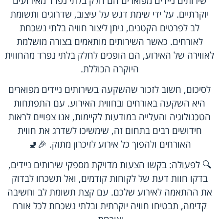
שירותים ניידים מפוארים הם חלק בלתי נפרד מאירועים
יוקרתיים. על ידי שימת דגש על עיצוב, שדרוגים ותשומת
לב לפרטים הקטנים, ניתן ליצור חוויה בלתי נשכחת
לאורחים. כאשר השירותים מותאמים בצורה מושלמת
לאווירה של האירוע, הם הופכים לחלק בלתי נפרד מהחווית
היוקרה הכוללת.
לסיכום, חשוב לזכור שהשקעה בשירותים ניידים מפוארים
היא השקעה באורחים ובחווית האירוע. עם התפתחות
הטכנולוגיה והעלייה במודעות לקיימות, אנו צפויים לראות
חידושים רבים בתחום זה, שימשיכו לשדרג את חווית
האורחים ולהפוך כל אירוע לזיכרון מתוק. 🎉🚽
🔍 לפעולה: בקשו הצעות מדויקת מספקי שירותים ניידים,
בדקו חוות דעת של לקוחות קודמים, ואל תשכחו לבדוק
את ההתאמה לאירוע שלכם. עם קצת תשומת לב וחשיבה
קדימה, תבטיחו חוויה יוקרתית ובלתי נשכחת לכל אורח