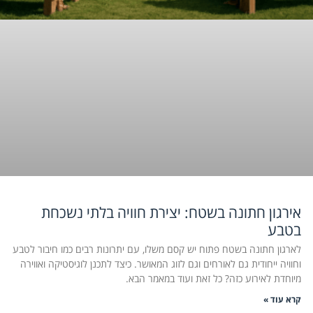
אירגון חתונה בשטח: יצירת חוויה בלתי נשכחת
בטבע
לארגון חתונה בשטח פתוח יש קסם משלו, עם יתרונות רבים כמו חיבור לטבע
וחוויה ייחודית גם לאורחים וגם לזוג המאושר. כיצד לתכנן לוגיסטיקה ואווירה
מיוחדת לאירוע כזה? כל זאת ועוד במאמר הבא.
קרא עוד »