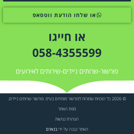
או שלחו הודעת ווטסאפ
או חייגו
058-4355599
פורשור-שרותים ניידים-שירותים לאירועים
© 2026 כל הזכויות שמורות לפורשור מומחים בע״מ. פורשור-שרותים ניידים.
מפת האתר
הצהרת נגישות
האתר נבנה על-ידי
בנאדם