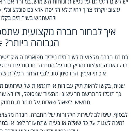
יש לשים דגש גם על נגישות ונוחות השימוש, במיוחד אם האו
עיצוב יוקרתי צריך להיות לא רק יפה אלא גם פונקציונלי, 
ולהשתמש בשירותים בקלות
איך לבחור חברה מקצועית שתספ
הגבוהה ביותר? 
בחירת חברה מקצועית לשירותים ניידים מפוארים היא קריטית
בדקו את ההמלצות והביקורות על החברה. חברות עם דירוגי
איכותי ואמין, וזהו סימן טוב לגבי הרמה הכללית ש
שנית, בקשו לראות תיק עבודות או דוגמאות של שירותים מפ
כך תוכלו להתרשם מהעיצוב ומהציוד שמסופק, ולוודא שה
תחששו לשאול שאלות על חומרים, תחזוקה 
לבסוף, שימו לב לשירות הלקוחות של החברה. חברה מקצועית
זמינה לענות על כל שאלה או בעיה שתתעורר לפני או במה
שקט נפשי וידיעה שהאירוע שלכם ביד