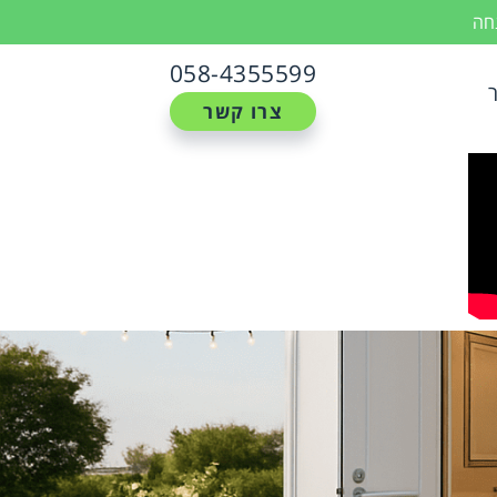
נחה
058-4355599
צרו קשר