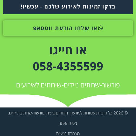
בדקו זמינות לאירוע שלכם - עכשיו!
או שלחו הודעת ווטסאפ
או חייגו
058-4355599
פורשור-שרותים ניידים-שירותים לאירועים
© 2026 כל הזכויות שמורות לפורשור מומחים בע״מ. פורשור-שרותים ניידים.
מפת האתר
הצהרת נגישות