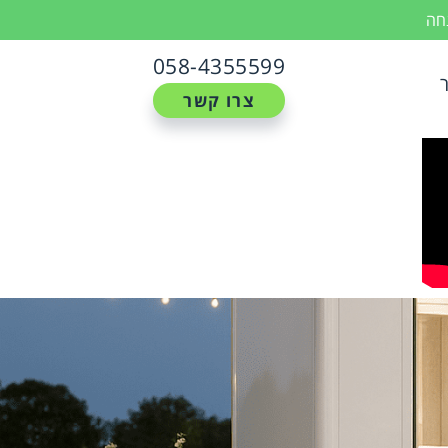
נחה
058-4355599
צרו קשר