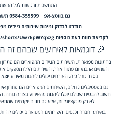
התחשבות ורגישות לכל המשתת
גם ב
ווטצ-אפ
0584-355599
תשמר
הזדרזו לבדוק
זמינות שירותים ניידים מפ
לקריאת חוות דעת נוספות
m/shorts/Uw76pWYqxzg
🎉 דוגמאות לאירועים שבהם זה ה
בחתונות מפוארות, השירותים הניידים המפוארים הם פתרון
השמיים או במקום פתוח אחר, השירותים הללו מספקים את 
בסדר גודל כזה. האורחים יכולים ליהנות מאירוע יוצא 
גם בפסטיבלים גדולים, השירותים המפוארים הם פתרון אי
חשוב להבטיח שכולם יוכלו ליהנות מהאירוע בצורה נוחה. הש
לא רק פונקציונליות, אלא גם חוויה יוקרתית שמתאימ
באירועי חברה וכנסים, השירותים המפוארים יכולים להיות