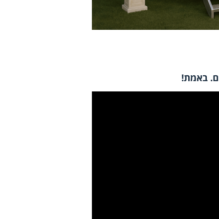
ם. באמת
!