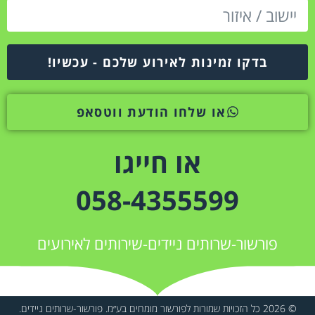
בדקו זמינות לאירוע שלכם - עכשיו!
או שלחו הודעת ווטסאפ
או חייגו
058-4355599
פורשור-שרותים ניידים-שירותים לאירועים
© 2026 כל הזכויות שמורות לפורשור מומחים בע״מ. פורשור-שרותים ניידים.