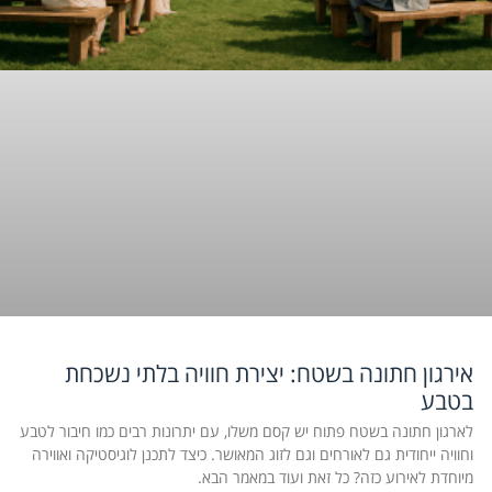
אירגון חתונה בשטח: יצירת חוויה בלתי נשכחת
בטבע
לארגון חתונה בשטח פתוח יש קסם משלו, עם יתרונות רבים כמו חיבור לטבע
וחוויה ייחודית גם לאורחים וגם לזוג המאושר. כיצד לתכנן לוגיסטיקה ואווירה
מיוחדת לאירוע כזה? כל זאת ועוד במאמר הבא.