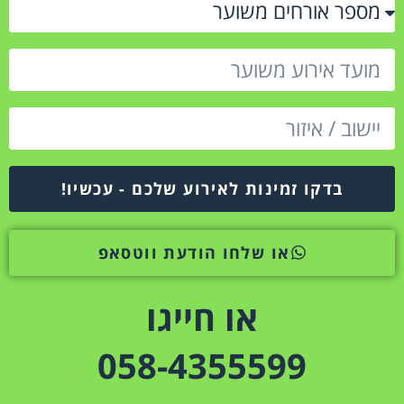
בדקו זמינות לאירוע שלכם - עכשיו!
או שלחו הודעת ווטסאפ
או חייגו
058-4355599