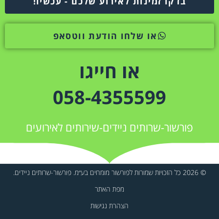
בדקו זמינות לאירוע שלכם - עכשיו!
או שלחו הודעת ווטסאפ
או חייגו
058-4355599
פורשור-שרותים ניידים-שירותים לאירועים
© 2026 כל הזכויות שמורות לפורשור מומחים בע״מ. פורשור-שרותים ניידים.
מפת האתר
הצהרת נגישות