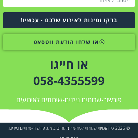
בדקו זמינות לאירוע שלכם - עכשיו!
או שלחו הודעת ווטסאפ
או חייגו
058-4355599
פורשור-שרותים ניידים-שירותים לאירועים
© 2026 כל הזכויות שמורות לפורשור מומחים בע״מ. פורשור-שרותים ניידים.