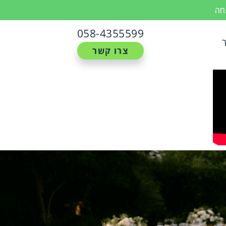
נחה
058-4355599
צרו קשר