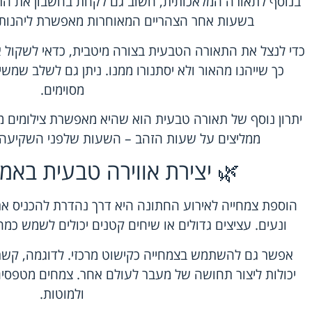
בנוסף לתאורה המלאכותית, חשוב גם לקחת בחשבון את ה
בשעות אחר הצהריים המאוחרות מאפשרת ליהנות
כדי לנצל את התאורה הטבעית בצורה מיטבית, כדאי לשקול 
כך שייהנו מהאור ולא יסתנורו ממנו. ניתן גם לשלב שמשיו
מסוימים.
יתרון נוסף של תאורה טבעית הוא שהיא מאפשרת צילומים מ
ממליצים על שעות הזהב – השעות שלפני השקיעה – 
🌿 יצירת אווירה טבעית באמ
הוספת צמחייה לאירוע החתונה היא דרך נהדרת להכניס את
ונעים. עציצים גדולים או שיחים קטנים יכולים לשמש כמחס
אפשר גם להשתמש בצמחייה כקישוט מרכזי. לדוגמה, קשתו
יכולות ליצור תחושה של מעבר לעולם אחר. צמחים מטפסים
ולמוטות.