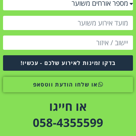
בדקו זמינות לאירוע שלכם - עכשיו!
או שלחו הודעת ווטסאפ
או חייגו
058-4355599