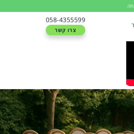
נחה
058-4355599
צרו קשר