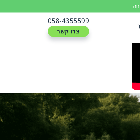
נחה
058-4355599
צרו קשר