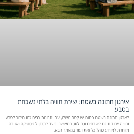
אירגון חתונה בשטח: יצירת חוויה בלתי נשכחת
בטבע
לארגון חתונה בשטח פתוח יש קסם משלו, עם יתרונות רבים כמו חיבור לטבע
וחוויה ייחודית גם לאורחים וגם לזוג המאושר. כיצד לתכנן לוגיסטיקה ואווירה
מיוחדת לאירוע כזה? כל זאת ועוד במאמר הבא.