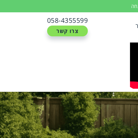
נחה
058-4355599
צרו קשר