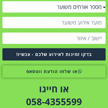
בדקו זמינות לאירוע שלכם - עכשיו!
או שלחו הודעת ווטסאפ
או חייגו
058-4355599