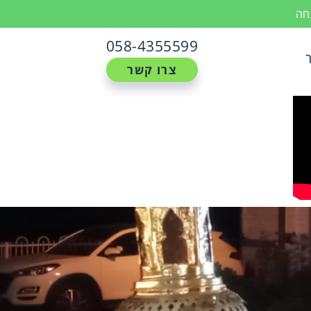
נחה
058-4355599
צרו קשר