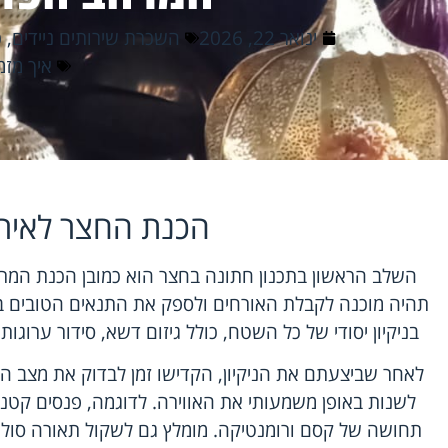
ינואר 22, 2026
השכרת שירותים ניידים
,
כ
איך מזמ
הכנת החצר לאיר
השלב הראשון בתכנון חתונה בחצר הוא כמובן הכנת המר
תהיה מוכנה לקבלת האורחים ולספק את התנאים הטובים בי
בניקיון יסודי של כל השטח, כולל גיזום דשא, סידור ערוגו
לאחר שביצעתם את הניקיון, הקדישו זמן לבדוק את מצב התא
לשנות באופן משמעותי את האווירה. לדוגמה, פנסים קטנים
תחושה של קסם ורומנטיקה. מומלץ גם לשקול תאורה סולאר