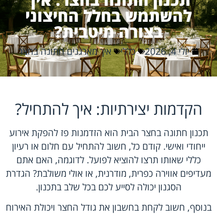
להשתמש בחלל החיצוני
בצורה מיטבית?
יולי 4, 2026
כללי
איך מארגנים חתונה בחצר
הקדמות יצירתיות: איך להתחיל?
תכנון חתונה בחצר הבית הוא הזדמנות פז להפקת אירוע
ייחודי ואישי. קודם כל, חשוב להתחיל עם חלום או רעיון
כללי שאותו תרצו להוציא לפועל. לדוגמה, האם אתם
מעדיפים אווירה כפרית, מודרנית, או אולי משולבת? הגדרת
הסגנון יכולה לסייע לכם בכל שלב בתכנון.
בנוסף, חשוב לקחת בחשבון את גודל החצר ויכולת האירוח