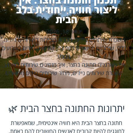
ליצור חוויה ייחודית בלב
הבית
ינואר 18, 2026
השכרת שירותים ניידים
,
חברות מובילות לשירותים ניידים
,
כללי
,
שירותים מפוארים לחתונה
,
שירותים ניידים לאירועים
בטבע
איך מארגנים חתונה בחצר
,
איך מזמינים שירותים לאירוע
,
השכרת שירותים ניידים
,
מחיר שירותים ניידים מפוארים
יתרונות החתונה בחצר הבית 🌿
חתונה בחצר הבית היא חוויה אינטימית, שמאפשרת
לחוגגים להיות קרובים לאנשים החשובים להם באמת.