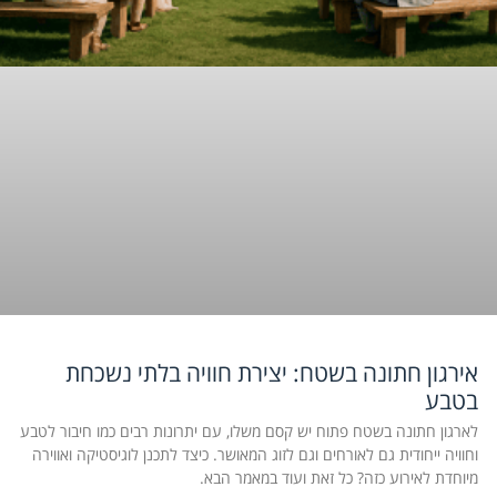
אירגון חתונה בשטח: יצירת חוויה בלתי נשכחת
בטבע
לארגון חתונה בשטח פתוח יש קסם משלו, עם יתרונות רבים כמו חיבור לטבע
וחוויה ייחודית גם לאורחים וגם לזוג המאושר. כיצד לתכנן לוגיסטיקה ואווירה
מיוחדת לאירוע כזה? כל זאת ועוד במאמר הבא.