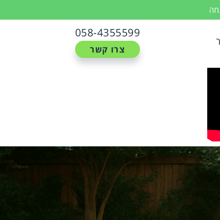
נחה
058-4355599
צרו קשר