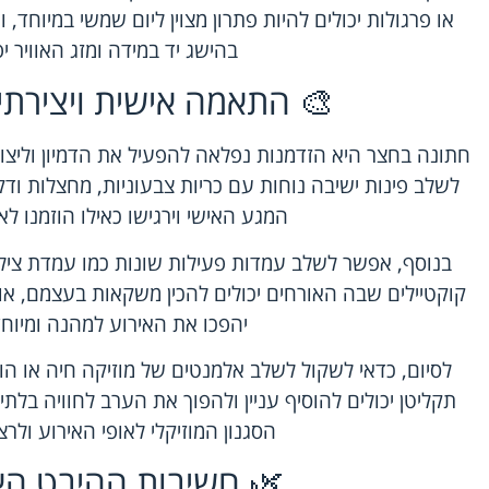
או פרגולות יכולים להיות פתרון מצוין ליום שמשי במיוחד, ו
בהישג יד במידה ומזג האוויר י
🎨 התאמה אישית ויצירתי
חתונה בחצר היא הזדמנות נפלאה להפעיל את הדמיון וליצור עי
לשלב פינות ישיבה נוחות עם כריות צבעוניות, מחצלות ודק
המגע האישי וירגישו כאילו הוזמנו לא
בנוסף, אפשר לשלב עמדות פעילות שונות כמו עמדת ציל
קוקטיילים שבה האורחים יכולים להכין משקאות בעצמם, או 
יהפכו את האירוע למהנה ומיוחד
לסיום, כדאי לשקול לשלב אלמנטים של מוזיקה חיה או ה
תקליטן יכולים להוסיף עניין ולהפוך את הערב לחוויה בל
הסגנון המוזיקלי לאופי האירוע ולרצו
🌿 חשיבות ההיבט האק