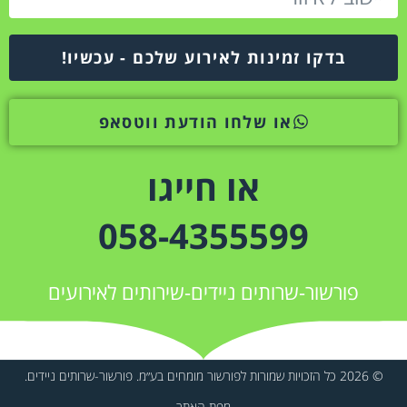
בדקו זמינות לאירוע שלכם - עכשיו!
או שלחו הודעת ווטסאפ
או חייגו
058-4355599
פורשור-שרותים ניידים-שירותים לאירועים
© 2026 כל הזכויות שמורות לפורשור מומחים בע״מ. פורשור-שרותים ניידים.
מפת האתר