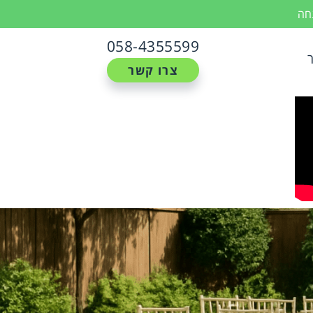
נחה
058-4355599
צרו קשר