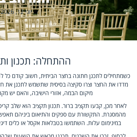
יוני 12, 2026
ההתחלה: תכנון ותי
כשמתחילים לתכנן חתונה בחצר הביתית, חשוב קודם כל ל
מדדו את החצר וצרו סקיצה בסיסית שתשמש לתכנן את חלו
מיקום הבמה, אזורי הישיבה, והאם יש מקום 
לאחר מכן, קבעו תקציב ברור. תכנון תקציב הוא שלב קרי
מהמסגרת. התקשורת עם ספקים והתיאום ביניהם תאפשר
במינימום עלות. השתמשו בטבלאות אקסל או כלים דיגיט
לבסוף, זכרו את השכנים. תכננו מראש את השעות שבהן 