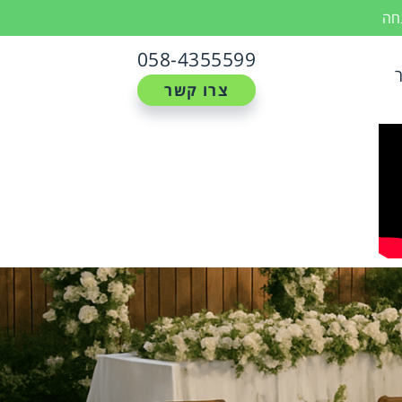
נחה
058-4355599
צרו קשר