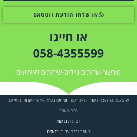
או שלחו הודעת ווטסאפ
או חייגו
058-4355599
פורשור-שרותים ניידים-שירותים לאירועים
© 2026 כל הזכויות שמורות לפורשור מומחים בע״מ. פורשור-שרותים ניידים.
מפת האתר
הצהרת נגישות
האתר נבנה על-ידי
בנאדם