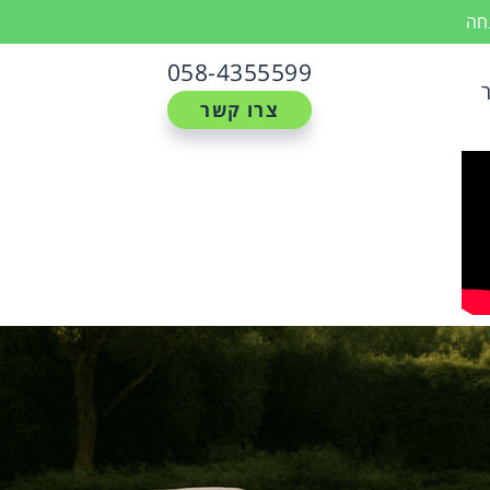
נחה
058-4355599
צרו קשר