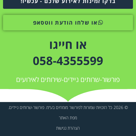
בדקו זמינות לאירוע שלכם - עכשיו!
או שלחו הודעת ווטסאפ
או חייגו
058-4355599
פורשור-שרותים ניידים-שירותים לאירועים
© 2026 כל הזכויות שמורות לפורשור מומחים בע״מ. פורשור-שרותים ניידים.
מפת האתר
הצהרת נגישות