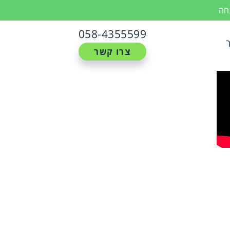
נחה
058-4355599
צרו קשר