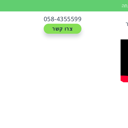
נחה
058-4355599
צרו קשר