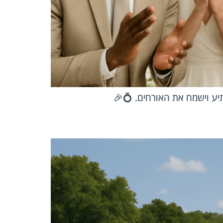
יע וישמח את האורחים. 💍🎉