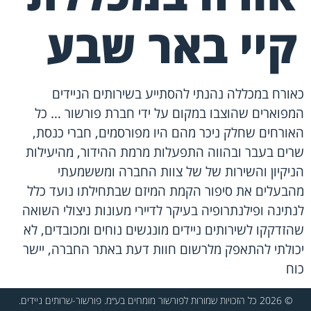
קיי באר שבע
כאורח במכללה נהנתי להסתייע בשירותים הניידים
המפוארים שהוצבו במקום על ידי חברת פורשור … כל
האורחים שחלק ניכר מהם היו מפורסמים, חברי כנסת,
שרים בעבר ובהווה התפעלות מרמת ההידור, מהיעילות
הניקיון והשירות של של צוות החברה ומששמעתי
מהבעלים את סיפור הקמת המיזם שבתחילתו נועד כלל
לנתינה ופילנתרופיה בעיקר לדיירי מעונות ניצולי השואה
שהזדקקו לשירותים ניידים מונגשים נוחים ומכובדים, לא
יכולתי להתאפק מלרשום חוות דעת באתר החברה, יישר
כוח
© 2026 כל הזכויות שמורות לפורשור מומחים בע״מ. פורשור-שרותים ניידים.