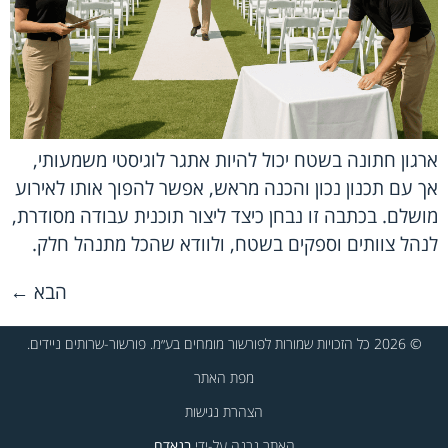
ארגון חתונה בשטח יכול להיות אתגר לוגיסטי משמעותי,
אך עם תכנון נכון והכנה מראש, אפשר להפוך אותו לאירוע
מושלם. בכתבה זו נבחן כיצד ליצור תוכנית עבודה מסודרת,
לנהל צוותים וספקים בשטח, ולוודא שהכל מתנהל חלק.
הבא
←
© 2026 כל הזכויות שמורות לפורשור מומחים בע״מ. פורשור-שרותים ניידים.
מפת האתר
הצהרת נגישות
האתר נבנה על-ידי
בנאדם