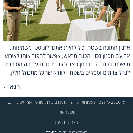
ארגון חתונה בשטח יכול להיות אתגר לוגיסטי משמעותי,
אך עם תכנון נכון והכנה מראש, אפשר להפוך אותו לאירוע
מושלם. בכתבה זו נבחן כיצד ליצור תוכנית עבודה מסודרת,
לנהל צוותים וספקים בשטח, ולוודא שהכל מתנהל חלק.
הבא
←
© 2026 כל הזכויות שמורות לפורשור מומחים בע״מ. פורשור-שרותים ניידים.
מפת האתר
הצהרת נגישות
האתר נבנה על-ידי
בנאדם