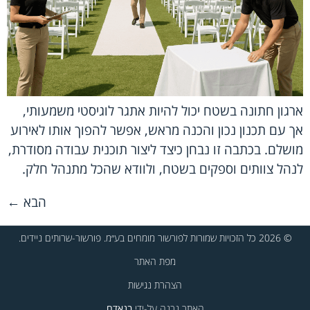
ארגון חתונה בשטח יכול להיות אתגר לוגיסטי משמעותי,
אך עם תכנון נכון והכנה מראש, אפשר להפוך אותו לאירוע
מושלם. בכתבה זו נבחן כיצד ליצור תוכנית עבודה מסודרת,
לנהל צוותים וספקים בשטח, ולוודא שהכל מתנהל חלק.
הבא
←
© 2026 כל הזכויות שמורות לפורשור מומחים בע״מ. פורשור-שרותים ניידים.
מפת האתר
הצהרת נגישות
האתר נבנה על-ידי
בנאדם