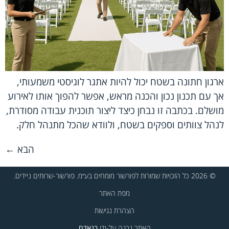
ארגון חתונה בשטח יכול להיות אתגר לוגיסטי משמעותי,
אך עם תכנון נכון והכנה מראש, אפשר להפוך אותו לאירוע
מושלם. בכתבה זו נבחן כיצד ליצור תוכנית עבודה מסודרת,
לנהל צוותים וספקים בשטח, ולוודא שהכל מתנהל חלק.
הבא
←
© 2026 כל הזכויות שמורות לפורשור מומחים בע״מ. פורשור-שרותים ניידים.
מפת האתר
הצהרת נגישות
האתר נבנה על-ידי
בנאדם